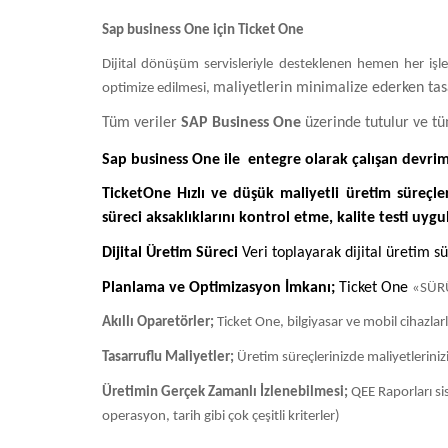
Sap business One için Ticket One
Dijital dönüşüm servisleriyle desteklenen hemen her işl
maliyetlerin minimalize ederken tas
optimize edilmesi,
Tüm veriler
SAP Business One
üzerinde tutulur ve tüm
Sap business One ile entegre olarak çalışan devrims
TicketOne Hızlı ve düşük maliyetli üretim süreçle
süreci aksaklıklarını kontrol etme, kalite testi uy
Dijital Üretim Süreci
Veri toplayarak dijital üretim sü
Planlama ve Optimizasyon İmkanı;
Ticket One
«SÜRÜK
Akıllı Oparetörler;
Ticket One, bilgiyasar ve mobil cihazlar
Tasarruflu Maliyetler;
Üretim süreçlerinizde maliyetlerinizi 
Üretimin Gerçek Zamanlı İzlenebilmesi;
QEE Raporları si
operasyon, tarih gibi çok çeşitli kriterler)