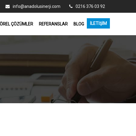
info@anadolusinerji.com
0216 376 03 92
İLETIŞIM
ÖREL ÇÖZÜMLER
REFERANSLAR
BLOG