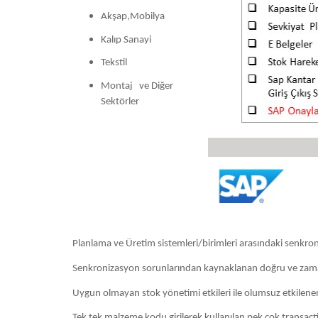
Akşap,Mobilya
Kalıp Sanayi
Tekstil
Montaj ve Diğer
Sektörler
Planlama ve Üretim sistemleri/birimleri arasındaki senkro
Senkronizasyon sorunlarından kaynaklanan doğru ve zama
Uygun olmayan stok yönetimi etkileri ile olumsuz etkilen
Tek tek malzeme kodu girilerek kullanılan pek çok transac