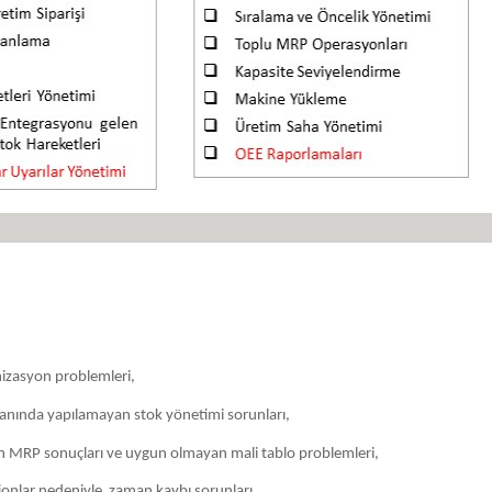
nizasyon problemleri,
nında yapılamayan stok yönetimi sorunları,
en MRP sonuçları ve uygun olmayan mali tablo problemleri,
tionlar nedeniyle zaman kaybı sorunları,