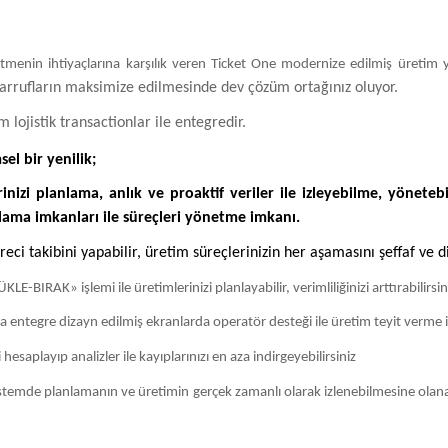
etmenin ihtiyaçlarına karşılık veren Ticket One modernize edilmiş üretim 
arrufların maksimize edilmesinde dev çözüm ortağınız oluyor.
 lojistik transactionlar ile entegredir.
el bir yenilik;
rinizi planlama, anlık ve proaktif veriler ile izleyebilme, yönet
gulama imkanları ile süreçleri yönetme imkanı.
reci takibini yapabilir, üretim süreçlerinizin her aşamasını şeffaf ve di
LE-BIRAK» işlemi ile üretimlerinizi planlayabilir, verimliliğinizi arttırabilirsin
la entegre dizayn edilmiş ekranlarda operatör desteği ile üretim teyit verme 
hesaplayıp analizler ile kayıplarınızı en aza indirgeyebilirsiniz
stemde planlamanın ve üretimin gerçek zamanlı olarak izlenebilmesine olanak 